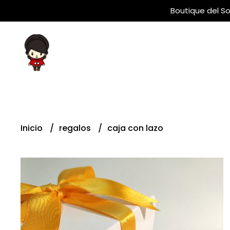
Boutique del So
Inicio
regalos
caja con lazo